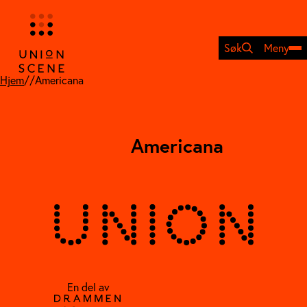
Hopp
til
innhold
Søk
Meny
Hjem
//
Americana
Americana
En del av