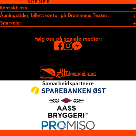
Kontakt oss
Åpningstider, billettkontor på Drammens Teater:
Snarveier
Følg oss på sosiale medier:
Tilgjengelighet
Samarbeidspartnere