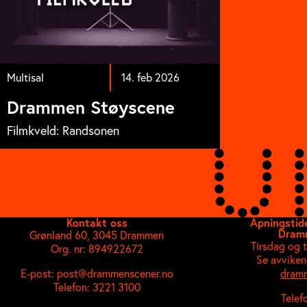
Multisal
14. feb 2026
Drammen Støyscene
Filmkveld: Randsonen
Kontakt oss
Åpningstide
Dram
Grønland 60, 3045 Drammen
Tirsdag og 
Org. nr: 894922672
Se avviken
E-post: post@drammenscener.no
dramm
Telefon: 3221 3100
Telef