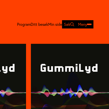
Program
Ditt besøk
Min side
Søk
Meny