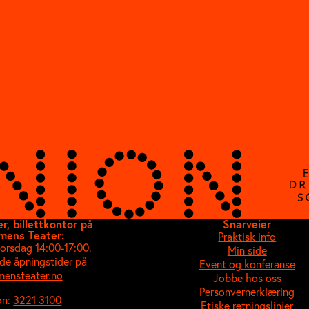
E
r, billettkontor på
Snarveier
mens Teater:
Praktisk info
torsdag 14:00-17:00.
Min side
de åpningstider på
Event og konferanse
ensteater.no
Jobbe hos oss
Personvernerklæring
on:
3221 3100
Etiske retningslinjer