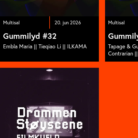
Multisal
20. jun 2026
Multisal
Gummilyd #32
Gummil
Embla Maria || Tieqiao Li || ILKAMA
Tapage & Gu
Contrarian ||