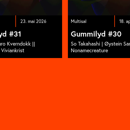
23. mai 2026
Multisal
18. a
yd #31
Gummilyd #30
ro Kverndokk ||
So Takahashi | Øystein Sa
 Viviankrist
Nonamecreature