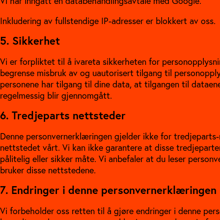
Vi har inngått en databehandlingsavtale med Google.
Inkludering av fullstendige IP-adresser er blokkert av oss.
5. Sikkerhet
Vi er forpliktet til å ivareta sikkerheten for personopplysn
begrense misbruk av og uautorisert tilgang til personoppl
personene har tilgang til dine data, at tilgangen til dataen
regelmessig blir gjennomgått.
6. Tredjeparts nettsteder
Denne personvernerklæringen gjelder ikke for tredjeparts-n
nettstedet vårt. Vi kan ikke garantere at disse tredjepar
pålitelig eller sikker måte. Vi anbefaler at du leser person
bruker disse nettstedene.
7. Endringer i denne personvernerklæringen
Vi forbeholder oss retten til å gjøre endringer i denne pe