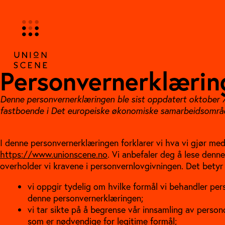
Hopp
til
innhold
Personvernerklærin
Denne personvernerklæringen ble sist oppdatert oktober 7
fastboende i Det europeiske økonomiske samarbeidsområd
I denne personvernerklæringen forklarer vi hva vi gjør me
https://www.unionscene.no
. Vi anbefaler deg å lese denn
overholder vi kravene i personvernlovgivningen. Det betyr 
vi oppgir tydelig om hvilke formål vi behandler per
denne personvernerklæringen;
vi tar sikte på å begrense vår innsamling av perso
som er nødvendige for legitime formål;