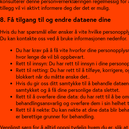
konsulterer denne personvernerklæringen regelmessig for 
tillegg vil vi aktivt informere deg der det er mulig.
8. Få tilgang til og endre dataene dine
Hvis du har spørsmål eller ønsker å vite hvilke personoppl
Du kan kontakte oss ved å bruke informasjonen nedenfor. 
Du har krav på å få vite hvorfor dine personopplys
hvor lenge de vil bli oppbevart.
Rett til innsyn: Du har rett til innsyn i dine person
Rett til retting: Du har rett til å tilføye, korrigere,
blokkert når du måtte ønske det..
Hvis du gir oss ditt samtykke til å behandle dataene 
samtykket og å få dine personlige data slettet.
Rett til å overføre dine data: du har rett til å be o
behandlingsansvarlig og overføre dem i sin helhet t
Rett til å nekte: Du kan nekte at dine data blir b
er berettige grunner for behandling.
Vennligst sørg for å alltid oppgi tydelig hvem du er, slik at