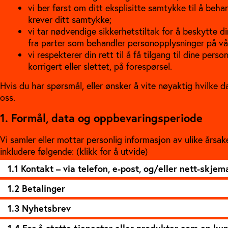
vi ber først om ditt eksplisitte samtykke til å beha
krever ditt samtykke;
vi tar nødvendige sikkerhetstiltak for å beskytte 
fra parter som behandler personopplysninger på vå
vi respekterer din rett til å få tilgang til dine per
korrigert eller slettet, på forespørsel.
Hvis du har spørsmål, eller ønsker å vite nøyaktig hvilke
oss.
1. Formål, data og oppbevaringsperiode
Vi samler eller mottar personlig informasjon av ulike årsak
inkludere følgende: (klikk for å utvide)
1.1 Kontakt – via telefon, e-post, og/eller nett-skjem
1.2 Betalinger
1.3 Nyhetsbrev