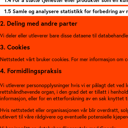
1.4 For å støtte tjenester eller produkter som en ku
1.5 Samle og analysere statistikk for forbedring av 
2. Deling med andre parter
Vi deler eller utleverer bare disse dataene til databehandl
3. Cookies
Nettstedet vårt bruker cookies. For mer informasjon om c
4. Formidlingspraksis
Vi utleverer personopplysninger hvis vi er pålagt det ved lo
rettshåndhevende organ, i den grad det er tillatt i henhold
informasjon, eller for en etterforskning av en sak knyttet ti
Hvis nettstedet eller organisasjonen vår blir overdratt, sol
utlevert til våre rådgivere og eventuelle potensielle kjøpere 