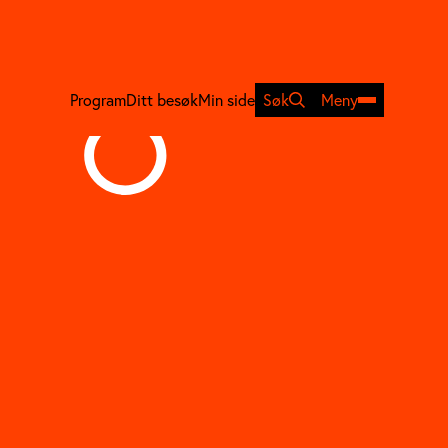
Program
Ditt besøk
Min side
Søk
Meny