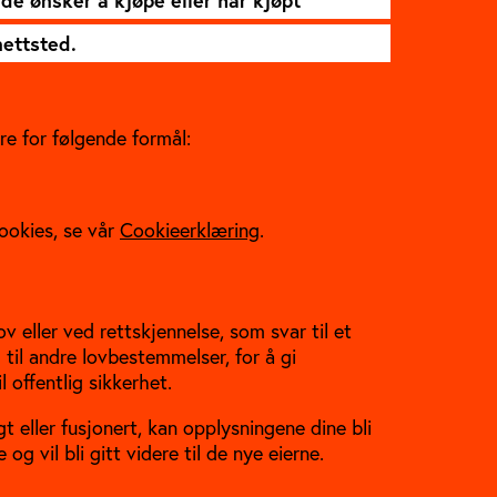
nde ønsker å kjøpe eller har kjøpt
nettsted.
ere for følgende formål:
ookies, se vår
Cookieerklæring
.
v eller ved rettskjennelse, som svar til et
 til andre lovbestemmelser, for å gi
l offentlig sikkerhet.
gt eller fusjonert, kan opplysningene dine bli
og vil bli gitt videre til de nye eierne.