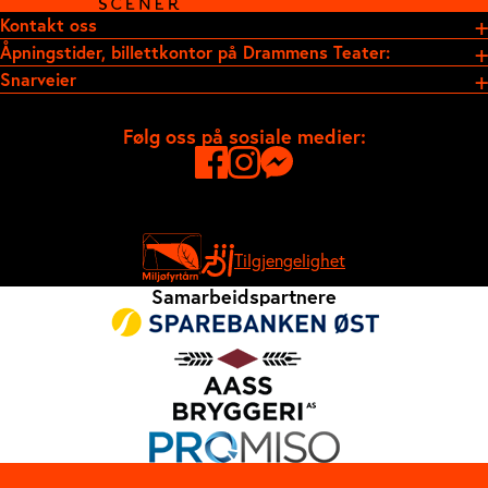
Kontakt oss
Åpningstider, billettkontor på Drammens Teater:
Snarveier
Følg oss på sosiale medier:
Tilgjengelighet
Samarbeidspartnere