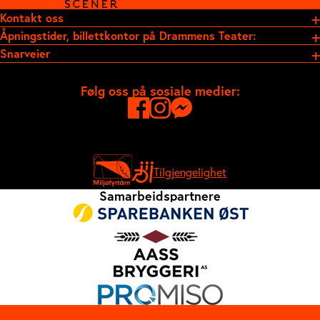
Kontakt oss
Åpningstider, billettkontor på Drammens Teater:
Snarveier
Følg oss på sosiale medier:
Tilgjengelighet
Samarbeidspartnere