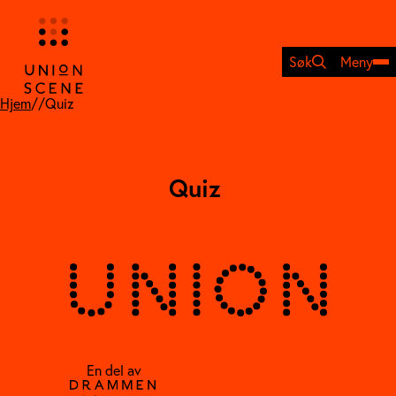
Hopp
til
innhold
Søk
Meny
Hjem
//
Quiz
Quiz
En del av