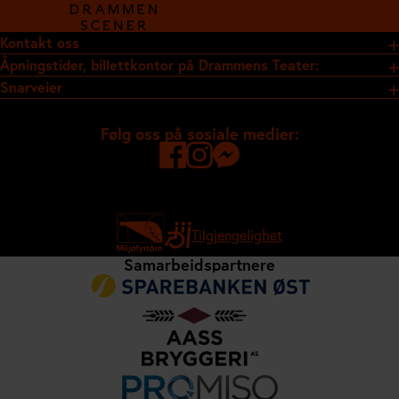
Kontakt oss
Åpningstider, billettkontor på Drammens Teater:
Snarveier
Følg oss på sosiale medier:
Tilgjengelighet
Samarbeidspartnere