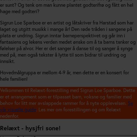
er sunt? Og tenk om man kunne plantet godterifrø og fått en hel
hage med godteri?
Sigrun Loe Sparboe er en artist og låtskriver fra Harstad som har
laget og utgitt musikk i mange år! Den røde tråden i sangene på
plata er undring. Sigrun inntar barneperspektivet og går inn i
fantasiens og lekens verden medet ønske om å ta barns tanker og
følelser på alvor. Her er det sanger å danse til og sanger å synge
med på, men også tekster å lytte til som bidrar til undring og
innsikt.
Hovedmålgruppa er mellom 4-9 år, men dette er en konsert for
hele familien!
Velkommen til Relæxt-forestilling med Sigrun Loe Sparboe. Dette
er et arrangement som er tilpasset barn, voksne og familier med
behov for litt mer avslappede rammer for å nyte opplevelsen.
Se
vår visuelle guide
. Les mer om forestillingen og om Relæxt
nedenfor.
Relæxt - hysjfri sone!