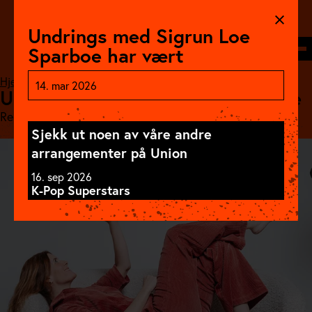
Hopp
til
Undrings med Sigrun Loe
innhold
Søk
Meny
Sparboe har vært
Hjem
//
Program
//
Undrings med Sigrun Loe Sparboe
14. mar 2026
Undrings med Sigrun Loe Sparboe
Relæxt - Union Scene for Barn
Sjekk ut noen av våre andre
arrangementer på Union
16. sep 2026
K-Pop Superstars