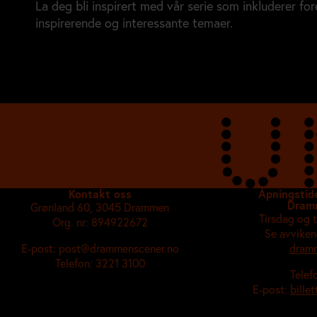
La deg bli inspirert med vår serie som inkluderer f
inspirerende og interessante temaer.
Se flere lignende
Kontakt oss
Åpningstide
Dram
Grønland 60, 3045 Drammen
Tirsdag og 
Org. nr: 894922672
Se avviken
E-post: post@drammenscener.no
dramm
Telefon: 3221 3100
Telef
E-post:
bille