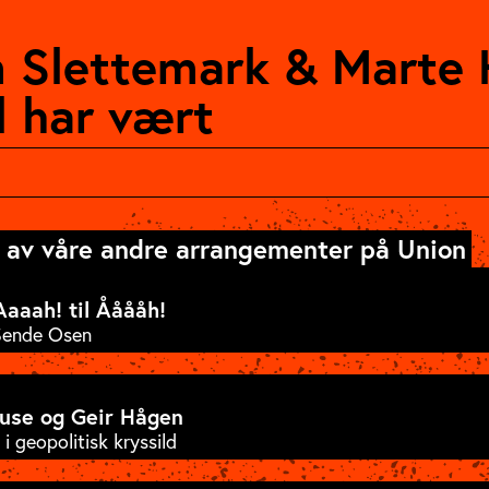
 Slettemark & Marte 
 har vært
k & Marte
 av våre andre arrangementer på Union
Aaaah! til Ååååh!
 Sende Osen
bjørn Slettemark!
sesong. Asbjørn og Marte sorterer i de
use og Geir Hågen
 med populærkulturen som sitt fremste
i geopolitisk kryssild
en!