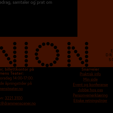
oredrag, samtaler og prat om
E
r, billettkontor på
Snarveier
mens Teater:
Praktisk info
torsdag 14:00-17:00.
Min side
de åpningstider på
Event og konferanse
ensteater.no
Jobbe hos oss
Personvernerklæring
on:
3221 3100
Etiske retningslinjer
tt@drammenscener.no