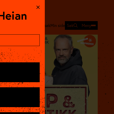
Heian
Søk
Meny
Program
Ditt besøk
Min side