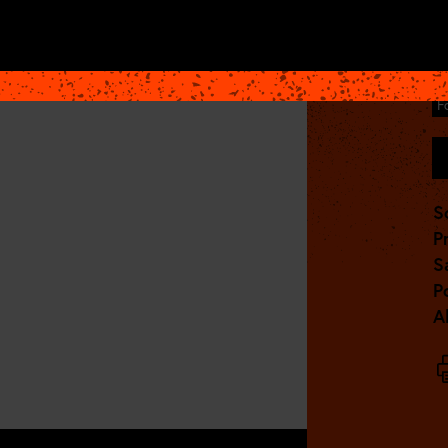
F
On
S
Pr
S
P
A