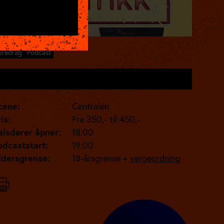
oredrag
Podcast
sdag 15. apr. kl. 18:00
cene:
Centralen
is:
Fra 350,- til 450,-
alsdører åpner:
18:00
odcaststart:
19:00
ldersgrense:
18-årsgrense +
vergeordning