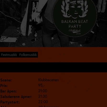
Festmusikk
Folkemusikk
Lørdag 6. jun. kl. 21:30
Scene:
Klubbscenen
Pris:
95,-
Bar åpen:
21:00
Salsdørene åpner:
21:30
Partystart:
22:00