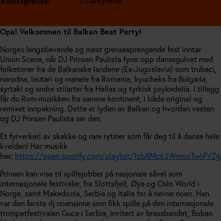
Aldersgrense:
20-årsgrense
Opa! Velkommen til Balkan Beat Party!
Norges lengstlevende og mest grensesprengende fest inntar
Union Scene, når DJ Prinsen Paulista fyrer opp dansegulvet med
folketoner fra de Balkanske landene (Ex-Jugoslavia) som trubaci,
narodna, lautari og manele fra Romania, kyucheks fra Bulgaria,
syrtaki og andre stilarter fra Hellas og tyrkisk psykedelia. I tillegg
får du Rom-musikken fra samme kontinent, i både original og
remixet innpakning. Dette er lyden av Balkan og hvordan vesten
og DJ Prinsen Paulista ser den.
Et fyrverkeri av skakke og rare rytmer som får deg til å danse hele
kvelden! Hør musikk
her;
https://open.spotify.com/playlist/1zbXMc62WmooTo6FVZgI
Prinsen kan vise til spillejobber på nasjonale såvel som
internasjonale festivaler, fra Slottsfjell, Øya og Oslo World i
Norge, samt Makedonia, Serbia og Italia for å nevne noen. Han
var den første dj noensinne som fikk spille på den internasjonale
trompetfestivalen Guca i Serbia, invitert av brassbandet, Boban