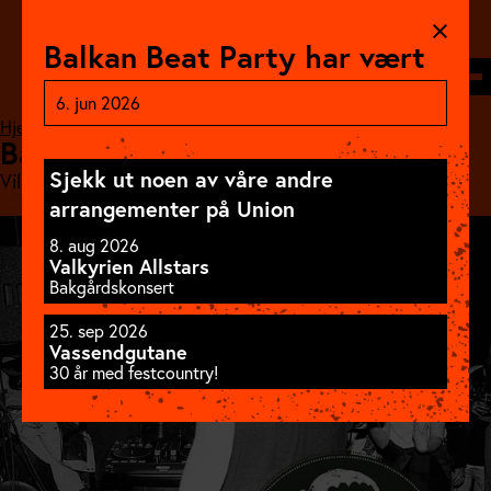
Hopp
til
Balkan Beat Party har vært
innhold
Søk
Meny
6. jun 2026
Hjem
//
Program
//
Balkan Beat Party
Balkan Beat Party
Sjekk ut noen av våre andre
Village Disco
arrangementer på Union
8. aug 2026
Valkyrien Allstars
Bakgårdskonsert
25. sep 2026
Vassendgutane
30 år med festcountry!