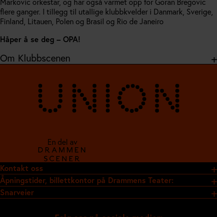
Markovic orkestar, og har også varmet opp for Goran Bregovic
flere ganger. I tillegg til utallige klubbkvelder i Danmark, Sverige,
Finland, Litauen, Polen og Brasil og Rio de Janeiro
Håper å se deg – OPA!
Om Klubbscenen
En del av
Kontakt oss
Åpningstider, billettkontor på Drammens Teater:
Snarveier