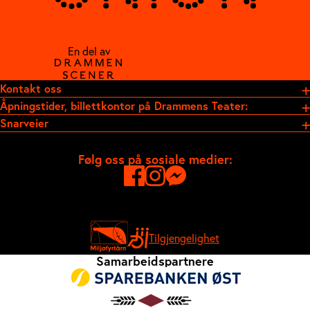
En del av
Kontakt oss
Åpningstider, billettkontor på Drammens Teater:
Snarveier
Følg oss på sosiale medier:
Tilgjengelighet
Samarbeidspartnere