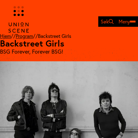
Hopp
til
innhold
Søk
Meny
Hjem
//
Program
//
Backstreet Girls
Backstreet Girls
BSG Forever, Forever BSG!