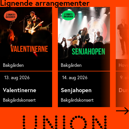
Lignende arrangementer
Bakgården
Bakgården
Hove
13. aug 2026
14. aug 2026
9. o
Valentinerne
Senjahopen
Dum
Bakgårdskonsert
Bakgårdskonsert