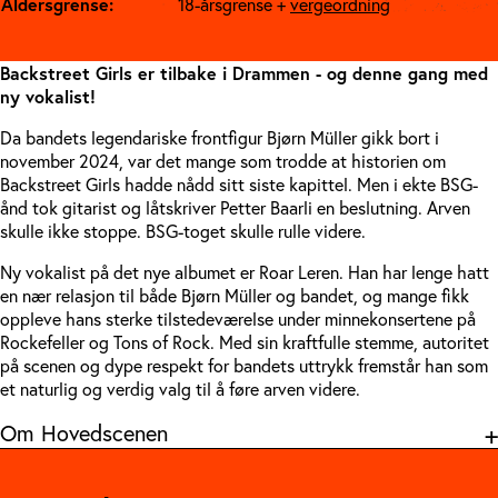
Aldersgrense:
18-årsgrense +
vergeordning
Backstreet Girls er tilbake i Drammen - og denne gang med
ny vokalist!
Da bandets legendariske frontfigur Bjørn Müller gikk bort i
november 2024, var det mange som trodde at historien om
Backstreet Girls hadde nådd sitt siste kapittel. Men i ekte BSG-
ånd tok gitarist og låtskriver Petter Baarli en beslutning. Arven
skulle ikke stoppe. BSG-toget skulle rulle videre.
Ny vokalist på det nye albumet er Roar Leren. Han har lenge hatt
en nær relasjon til både Bjørn Müller og bandet, og mange fikk
oppleve hans sterke tilstedeværelse under minnekonsertene på
Rockefeller og Tons of Rock. Med sin kraftfulle stemme, autoritet
på scenen og dype respekt for bandets uttrykk fremstår han som
et naturlig og verdig valg til å føre arven videre.
Om Hovedscenen