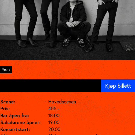
Rock
Kjøp billett
Lørdag 13. mar. kl. 19:00
Scene:
Hovedscenen
Pris:
455,-
Bar åpen fra:
18:00
Salsdørene åpner:
19:00
Konsertstart:
20:00