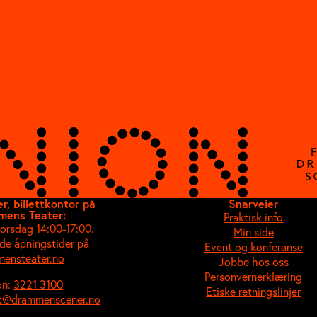
E
r, billettkontor på
Snarveier
mens Teater:
Praktisk info
torsdag 14:00-17:00.
Min side
de åpningstider på
Event og konferanse
ensteater.no
Jobbe hos oss
Personvernerklæring
on:
3221 3100
Etiske retningslinjer
tt@drammenscener.no