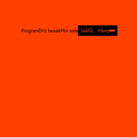
Søk
Meny
Program
Ditt besøk
Min side