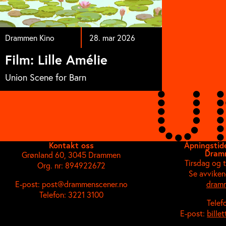
Drammen Kino
28. mar 2026
Film: Lille Amélie
Union Scene for Barn
Kontakt oss
Åpningstide
Dram
Grønland 60, 3045 Drammen
Tirsdag og 
Org. nr: 894922672
Se avviken
E-post: post@drammenscener.no
dramm
Telefon: 3221 3100
Telef
E-post:
bille