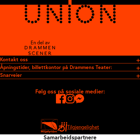
En del av
Kontakt oss
Åpningstider, billettkontor på Drammens Teater:
Snarveier
Følg oss på sosiale medier:
Tilgjengelighet
Samarbeidspartnere