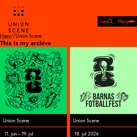
Hopp
til
innhold
Søk
Meny
Hjem
//
Union Scene
This is my archive
Union Scene
Union Scene
11. jun – 19. jul
18. jul 2026