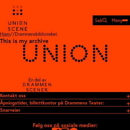
Hopp
til
innhold
Søk
Meny
Hjem
//
Drammensbiblioteket
This is my archive
En del av
Kontakt oss
Åpningstider, billettkontor på Drammens Teater:
Snarveier
Følg oss på sosiale medier: